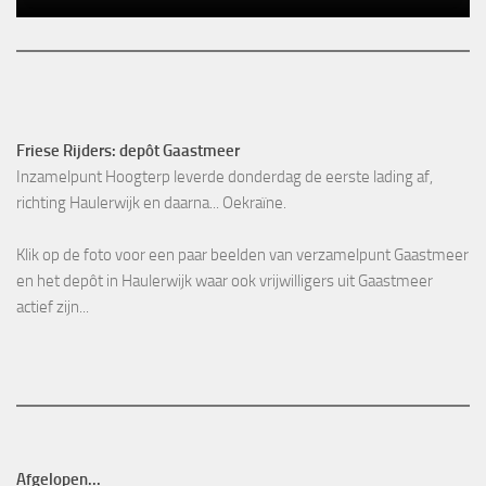
Friese Rijders: depôt Gaastmeer
Inzamelpunt Hoogterp leverde donderdag de eerste lading af,
richting Haulerwijk en daarna... Oekraïne.
Klik op de foto voor een paar beelden van verzamelpunt Gaastmeer
en het depôt in Haulerwijk waar ook vrijwilligers uit Gaastmeer
actief zijn...
Afgelopen...