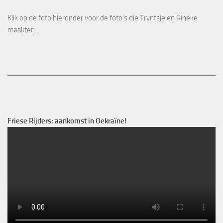
Klik op de foto hieronder voor de foto's die Tryntsje en Rineke
maakten...
Friese Rijders: aankomst in Oekraïne!