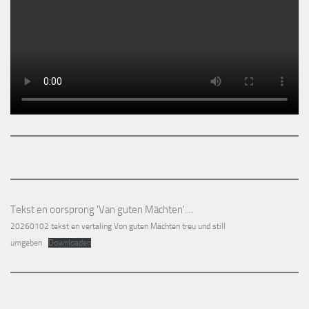
Tekst en oorsprong 'Van guten Mächten'....
20260102 tekst en vertaling Von guten Mächten treu und still
umgeben
Downloaden