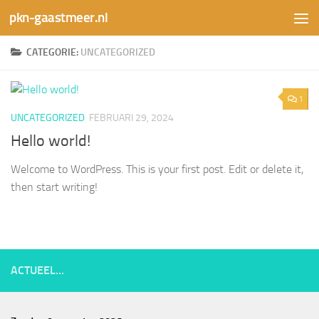
pkn-gaastmeer.nl
Doorgaan naar inhoud
CATEGORIE:
UNCATEGORIZED
1
UNCATEGORIZED
FEBRUARI 29, 2024
Hello world!
Welcome to WordPress. This is your first post. Edit or delete it,
then start writing!
ACTUEEL...