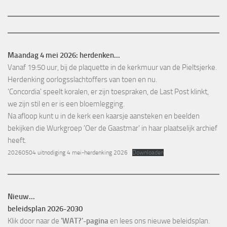
Maandag 4 mei 2026: herdenken...
Vanaf 19:50 uur, bij de plaquette in de kerkmuur van de Pieltsjerke.
Herdenking oorlogsslachtoffers van toen en nu.
'Concordia' speelt koralen, er zijn toespraken, de Last Post klinkt,
we zijn stil en er is een bloemlegging.
Na afloop kunt u in de kerk een kaarsje aansteken en beelden
bekijken die Wurkgroep 'Oer de Gaastmar' in haar plaatselijk archief
heeft.
20260504 uitnodiging 4 mei-herdenking 2026
Downloaden
Nieuw...
beleidsplan 2026-2030
Klik door naar de
'WAT?'-pagina
en lees ons nieuwe beleidsplan.